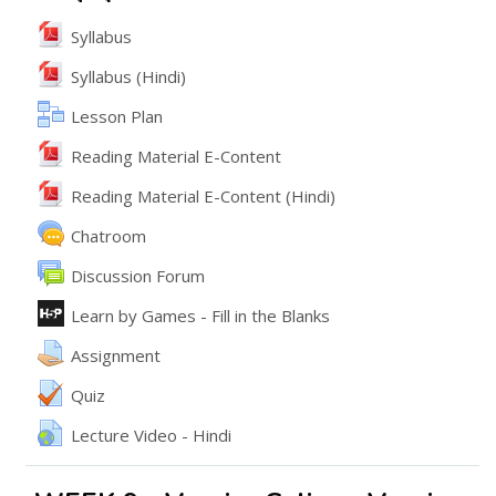
File
Syllabus
File
Syllabus (Hindi)
Lesson Plan
File
Reading Material E-Content
File
Reading Material E-Content (Hindi)
Chatroom
వేదిక
Discussion Forum
ఇంటరాక్టివ్ కంటెంట్
Learn by Games - Fill in the Blanks
అసైన్మెంట్
Assignment
Quiz
URL
Lecture Video - Hindi