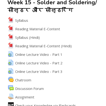
Week 15 - Solder and Soldering/
सोल्डर और सोल्डरिंग
File
Syllabus
File
Reading Material E-Content
File
Syllabus (Hindi)
File
Reading Material E-Content (Hindi)
URL
Online Lecture Video - Part 1
URL
Online Lecture Video - Part 2
URL
Online Lecture Video - Part 3
Chatroom
వేదిక
Discussion Forum
అసైన్మెంట్
Assignment
ఇంటరాక్టివ్ కంటెంట్
Check your Knowledge via Flashcards