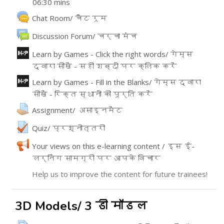
06:30 mins
URL
Chat Room/ चैट रूम
వేదిక
Discussion Forum/ चर्चा मंच
Learn by Games - Click the right words/ गेम्स
द्वारा सीखें - सही शब्दों पर क्लिक करें
ఇంటరాక్టివ్ కంటెంట్
Learn by Games - Fill in the Blanks/ गेम्स द्वारा
सीखें - रिक्त स्थानों की पूर्ति करें
ఇంటరాక్టివ్ కంటెంట్
అసైన్మెంట్
Assignment/ असाइनमेंट
Quiz/ प्रश्नोत्तरी
Your views on this e-learning content / इस ई-
लर्निंग सामग्री पर आपके विचार
Feedback
Help us to improve the content for future trainees!
3D Models/ 3 डी मॉडल