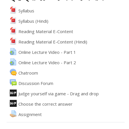
File
Syllabus
File
Syllabus (Hindi)
File
Reading Material E-Content
File
Reading Material E-Content (Hindi)
URL
Online Lecture Video - Part 1
URL
Online Lecture Video - Part 2
Chatroom
వేదిక
Discussion Forum
ఇంటరాక్టివ్ కంటెంట్
Judge yourself via game - Drag and drop
ఇంటరాక్టివ్ కంటెంట్
Choose the correct answer
అసైన్మెంట్
Assignment