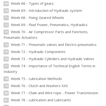
Week 68 - Types of gears
69
Week 69 - Introduction of Hydraulic system
70
Week 68 - Fixing Geared Wheels
71
Week 69 - Fluid Power, Pneumatics, Hydraulics
72
Week 70 - Air Compressor Parts and Functions,
73
Pneumatic Actuators
Week 71 - Pneumatic valves and Electro-pneumatics
74
Week 72 - Hydraulic Components
75
Week 73 - Hydraulic Cylinders and Hydraulic Valves
76
Week 74 - Importance of Technical English Terms in
77
Industry
Week 75 - Lubrication Methods
78
Week 76 - Clutch and Washers XXX
79
Week 77 - Chain and Wire rope - Power Transmission
80
Week 78 - Lubrication and Lubricants
81