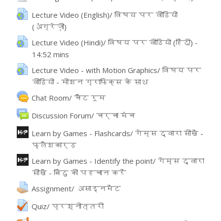
Lecture Video (English)/ विषय पर वीडियो
(अंग्रेज़ी)
URL
Lecture Video (Hindi)/ विषय पर वीडियो (हिंदी) -
14:52 mins
URL
Lecture Video - with Motion Graphics/ विषय पर
वीडियो - मोशन ग्राफिक्स के साथ
URL
Chat Room/ चैट रूम
వేదిక
Discussion Forum/ चर्चा मंच
Learn by Games - Flashcards/ गेम्स द्वारा सीखें -
फ्लैशकार्ड
ఇంటరాక్టివ్ కంటెంట్
Learn by Games - Identify the point/ गेम्स द्वारा
सीखें - बिंदु की पहचान करें
ఇంటరాక్టివ్ కంటెంట్
అసైన్మెంట్
Assignment/ असाइनमेंट
Quiz/ प्रश्नोत्तरी