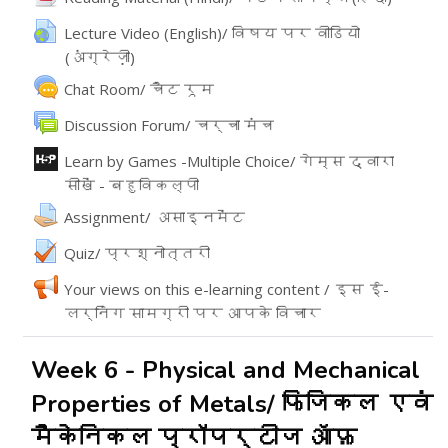
Lecture Video (English)/ विषय पर वीडियो
(अंग्रेज़ी)
URL
Chat Room/ चैट रूम
వేదిక
Discussion Forum/ चर्चा मंच
Learn by Games -Multiple Choice/ गेम्स द्वारा
सीखें - बहुविकल्पी
ఇంటరాక్టివ్ కంటెంట్
అసైన్మెంట్
Assignment/ असाइनमेंट
Quiz/ प्रश्नोत्तरी
Your views on this e-learning content / इस ई-
लर्निंग सामग्री पर आपके विचार
Feedback
Week 6 - Physical and Mechanical
Properties of Metals/ फिजिकल एवं
मैकेनिकल प्रॉपर्टीज ऑफ़