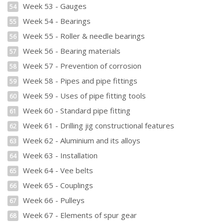
Week 53 - Gauges
54
Week 54 - Bearings
55
Week 55 - Roller & needle bearings
56
Week 56 - Bearing materials
57
Week 57 - Prevention of corrosion
58
Week 58 - Pipes and pipe fittings
59
Week 59 - Uses of pipe fitting tools
60
Week 60 - Standard pipe fitting
61
Week 61 - Drilling jig constructional features
62
Week 62 - Aluminium and its alloys
63
Week 63 - Installation
64
Week 64 - Vee belts
65
Week 65 - Couplings
66
Week 66 - Pulleys
67
Week 67 - Elements of spur gear
68