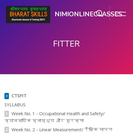
NIMIONLINECLASSES
FITTER
ప్రధాన కంటెంటుకు వెళ్ళు
విషయ సూచిక ను తప్పించు
CTSFIT
>
SYLLABUS
Week No. 1 - Occupational Health and Safety/
1
व्यावसायिक स्वास्थ्य और सुरक्षा
Week No. 2 - Linear Measurement/ रैखिक मापन
2