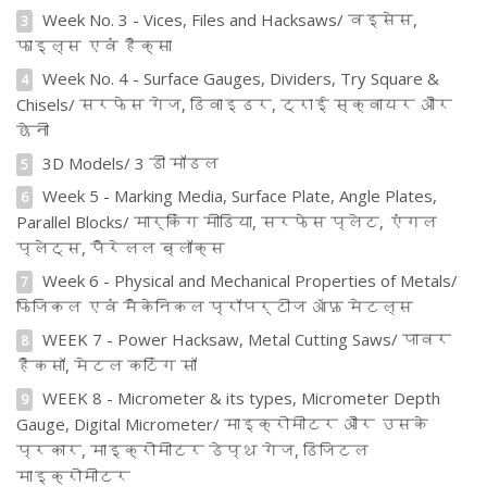
Week No. 3 - Vices, Files and Hacksaws/ वइसेस,
3
फाइल्स एवं हैक्सा
Week No. 4 - Surface Gauges, Dividers, Try Square &
4
Chisels/ सरफेस गेज, डिवाइडर, ट्राई स्क्वायर और
छेनी
3D Models/ 3 डी मॉडल
5
Week 5 - Marking Media, Surface Plate, Angle Plates,
6
Parallel Blocks/ मार्किंग मीडिया, सरफेस प्लेट, एंगल
प्लेट्स, पैरेलल ब्लॉक्स
Week 6 - Physical and Mechanical Properties of Metals/
7
फिजिकल एवं मैकेनिकल प्रॉपर्टीज ऑफ़ मेटल्स
WEEK 7 - Power Hacksaw, Metal Cutting Saws/ पावर
8
हैकसॉ, मेटल कटिंग सॉ
WEEK 8 - Micrometer & its types, Micrometer Depth
9
Gauge, Digital Micrometer/ माइक्रोमीटर और उसके
प्रकार, माइक्रोमीटर डेप्थ गेज, डिजिटल
माइक्रोमीटर