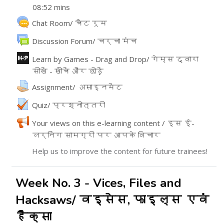
08:52 mins
URL
Chat Room/ चैट रूम
వేదిక
Discussion Forum/ चर्चा मंच
Learn by Games - Drag and Drop/ गेम्स द्वारा
सीखें - खींचें और छोड़ें
ఇంటరాక్టివ్ కంటెంట్
అసైన్మెంట్
Assignment/ असाइनमेंट
Quiz/ प्रश्नोत्तरी
Your views on this e-learning content / इस ई-
लर्निंग सामग्री पर आपके विचार
Feedback
Help us to improve the content for future trainees!
Week No. 3 - Vices, Files and
Hacksaws/ वइसेस, फाइल्स एवं
हैक्सा