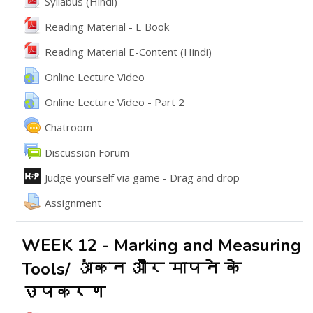
File
Syllabus (Hindi)
File
Reading Material - E Book
File
Reading Material E-Content (Hindi)
URL
Online Lecture Video
URL
Online Lecture Video - Part 2
Chatroom
వేదిక
Discussion Forum
ఇంటరాక్టివ్ కంటెంట్
Judge yourself via game - Drag and drop
అసైన్మెంట్
Assignment
WEEK 12 - Marking and Measuring
Tools/ अंकन और मापने के
उपकरण