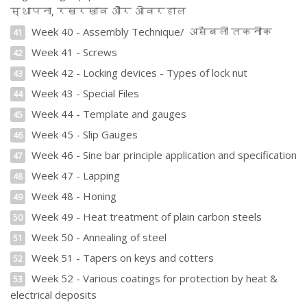
स्थापना, रखरखाव और ओवरहाल
Week 40 - Assembly Technique/ असेंबली तकनीक
41
Week 41 - Screws
42
Week 42 - Locking devices - Types of lock nut
43
Week 43 - Special Files
44
Week 44 - Template and gauges
45
Week 45 - Slip Gauges
46
Week 46 - Sine bar principle application and specification
47
Week 47 - Lapping
48
Week 48 - Honing
49
Week 49 - Heat treatment of plain carbon steels
50
Week 50 - Annealing of steel
51
Week 51 - Tapers on keys and cotters
52
Week 52 - Various coatings for protection by heat &
53
electrical deposits