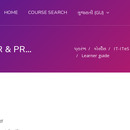
HOME
COURSE SEARCH
ગુજરાતી ‎(GU)‎
COMPUTER OPERATOR & PROGRAMMING ASSISTANT (COPA)
પ્રારંભ
કોર્સીસ
IT-ITeS
Learner guide
df