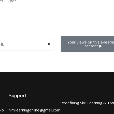
es LG.pdf
Your views on this e-learni
content ▶︎
Support
Redefining Skill Learning & Tra
No.
nimilearningonline@gmail.com