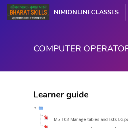
NIMIONLINECLASSES
મુખ્ય વિષયવસ્તુ પર જાઓ
Learner guide
M5 T03 Manage tables and lists LG.p