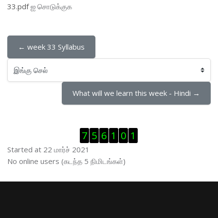
33.pdf
ஐ சொடுக்குக
← week 33 Syllabus
இங்கு செல்
What will we learn this week - Hindi →
Visitor Counter ஐத் தவிர்
7
5
6
1
0
1
Started at 22 மார்ச் 2021
இணைப்புநிலைப் பயனாளர் ஐத் தவிர்
No online users (கடந்த 5 நிமிடங்கள்)