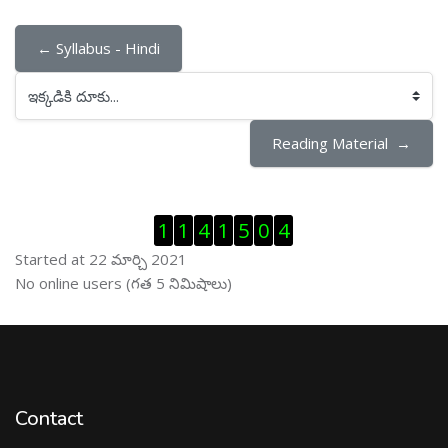
← Syllabus - Hindi
ఇక్కడికి దూకు...
Reading Material  →
Visitor Counter ను తప్పించు
1
1
4
1
5
0
4
Started at 22 మార్చి 2021
ఆన్ లైను వాడుకరులు ను తప్పించు
No online users (గత 5 నిమిషాలు)
Contact