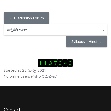
← Discussion Forum
ఇక్కడికి దూకు...
Syllabus - Hindi →
Visitor Counter ను తప్పించు
1
1
3
7
3
4
3
Started at 22 మార్చి 2021
ఆన్ లైను వాడుకరులు ను తప్పించు
No online users (గత 5 నిమిషాలు)
Contact