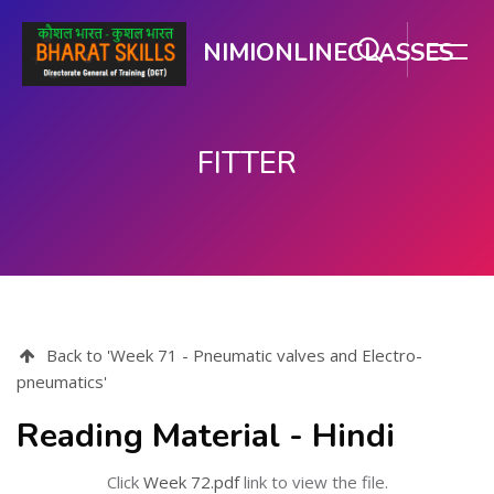
NIMIONLINECLASSES
FITTER
ప్రధాన కంటెంటుకు వెళ్ళు
Back to 'Week 71 - Pneumatic valves and Electro-
pneumatics'
Reading Material - Hindi
Click
Week 72.pdf
link to view the file.