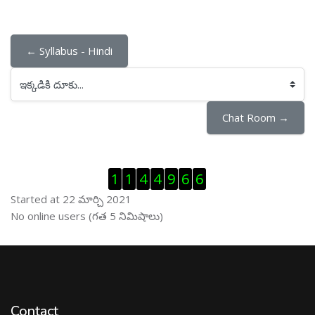
← Syllabus - Hindi
ఇక్కడికి దూకు...
Chat Room →
Visitor Counter ను తప్పించు
1
1
4
4
9
6
6
Started at 22 మార్చి 2021
ఆన్ లైను వాడుకరులు ను తప్పించు
No online users (గత 5 నిమిషాలు)
Contact