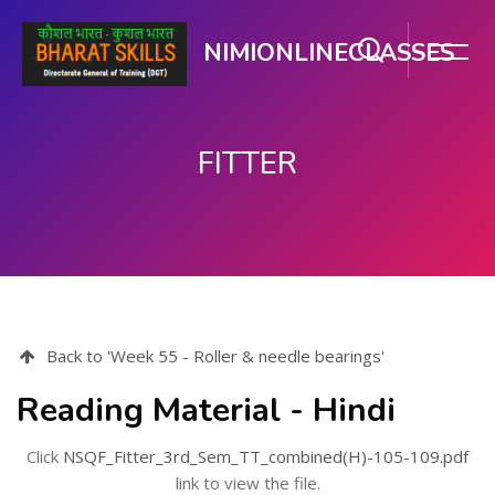
NIMIONLINECLASSES
FITTER
ప్రధాన కంటెంటుకు వెళ్ళు
Back to 'Week 55 - Roller & needle bearings'
Reading Material - Hindi
Click
NSQF_Fitter_3rd_Sem_TT_combined(H)-105-109.pdf
link to view the file.