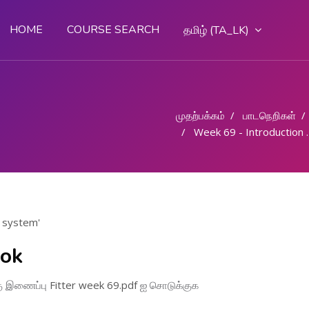
HOME
COURSE SEARCH
தமிழ் ‎(TA_LK)‎
முதற்பக்கம்
பாடநெறிகள்
Week 69 - Introduction of Hydraulic system
c system'
ook
கு இணைப்பு
Fitter week 69.pdf
ஐ சொடுக்குக