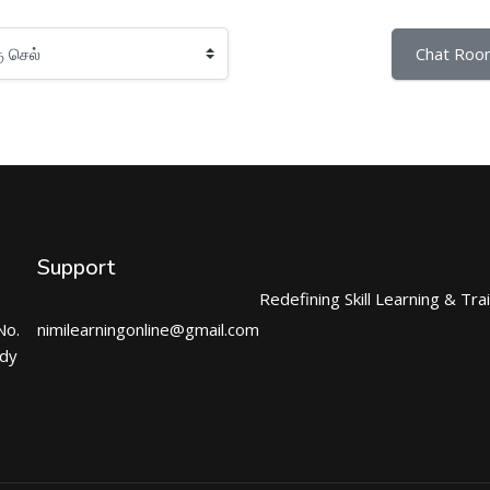
Chat Roo
Support
Redefining Skill Learning & Tra
No.
nimilearningonline@gmail.com
ndy