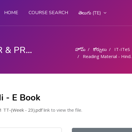
HOME
COURSE SEARCH
తెలుగు ‎(TE)‎
COMPUTER OPERATOR & PROGRAMMING ASSISTANT (COPA)
హోమ్
కోర్సులు
IT-ITeS
Reading Material - Hindi - E Book
i - E Book
 TT-(Week - 23).pdf
link to view the file.