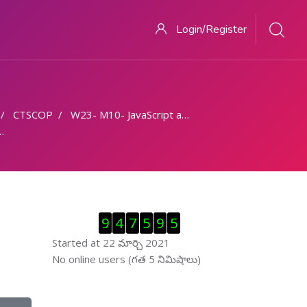
Login/Register
CTSCOP
W23- M10- JavaScript and creating Web page - Part 5
Visitor Counter ను తప్పించు
9
4
7
5
9
5
Started at 22 మార్చి 2021
ఆన్ లైను వాడుకరులు ను తప్పించు
No online users (గత 5 నిమిషాలు)