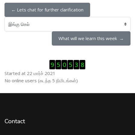
← Lets chat for further clarification
இங்கு செல்
What will we learn this week  →
Visitor Counter ஐத் தவிர்
9
5
0
5
3
8
Started at 22 மார்ச் 2021
இணைப்புநிலைப் பயனாளர் ஐத் தவிர்
No online users (கடந்த 5 நிமிடங்கள்)
Contact