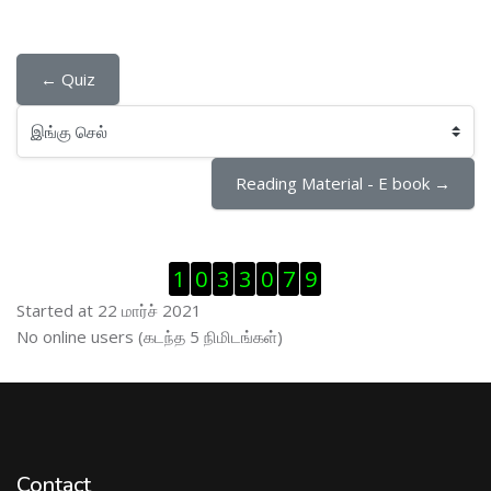
← Quiz
இங்கு செல்
Reading Material - E book →
Visitor Counter ஐத் தவிர்
1
0
3
3
0
7
9
Started at 22 மார்ச் 2021
இணைப்புநிலைப் பயனாளர் ஐத் தவிர்
No online users (கடந்த 5 நிமிடங்கள்)
Contact