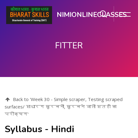
NIMIONLINECLASSES
FITTER
ప్రధాన కంటెంటుకు వెళ్ళు
Back to 'Week 30 - Simple scraper, Testing scraped
surfaces/ साधारण खुरचनी, खुरचने वाली सतहों का
परीक्षण'
Syllabus - Hindi