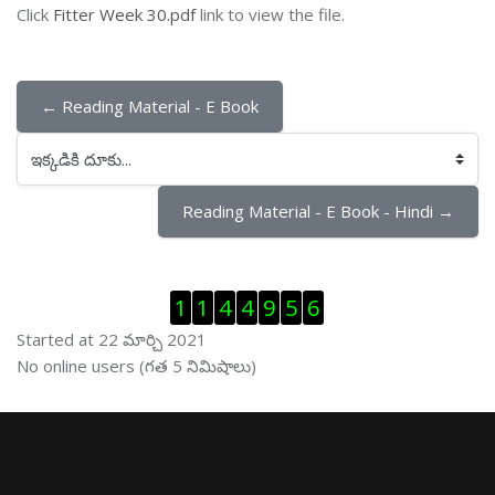
Click
Fitter Week 30.pdf
link to view the file.
← Reading Material - E Book
ఇక్కడికి దూకు...
Reading Material - E Book - Hindi →
Visitor Counter ను తప్పించు
1
1
4
4
9
5
6
Started at 22 మార్చి 2021
ఆన్ లైను వాడుకరులు ను తప్పించు
No online users (గత 5 నిమిషాలు)