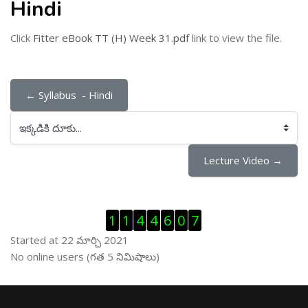
Hindi
Click
Fitter eBook TT (H) Week 31.pdf
link to view the file.
← Syllabus  - Hindi
ఇక్కడికి దూకు...
Lecture Video →
Visitor Counter ను తప్పించు
1
1
4
4
6
0
7
Started at 22 మార్చి 2021
ఆన్ లైను వాడుకరులు ను తప్పించు
No online users (గత 5 నిమిషాలు)