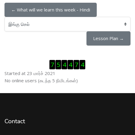
← What will we learn this week - Hindi
இங்கு செல்
Lesson Plan →
Visitor Counter ஐத் தவிர்
7
5
4
4
7
4
Started at 23 மார்ச் 2021
இணைப்புநிலைப் பயனாளர் ஐத் தவிர்
No online users (கடந்த 5 நிமிடங்கள்)
Contact