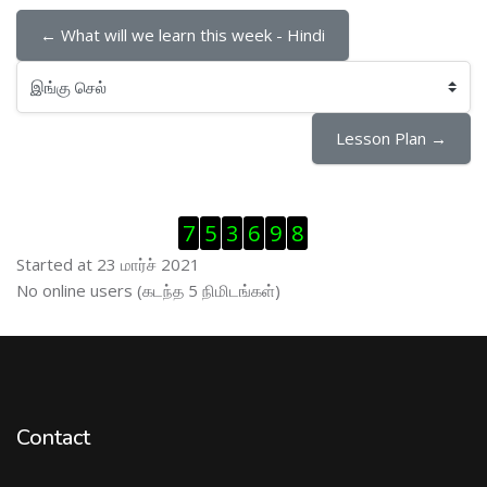
← What will we learn this week - Hindi
இங்கு செல்
Lesson Plan →
Visitor Counter ஐத் தவிர்
7
5
3
6
9
8
Started at 23 மார்ச் 2021
இணைப்புநிலைப் பயனாளர் ஐத் தவிர்
No online users (கடந்த 5 நிமிடங்கள்)
Contact