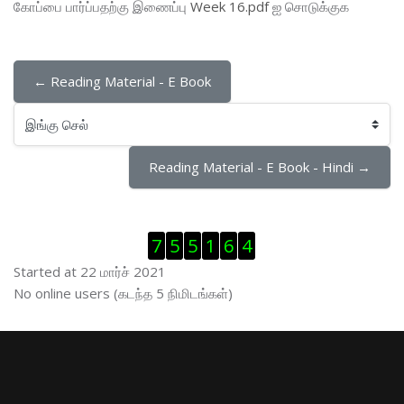
கோப்பை பார்ப்பதற்கு இணைப்பு
Week 16.pdf
ஐ சொடுக்குக
← Reading Material - E Book
இங்கு செல்
Reading Material - E Book - Hindi →
Visitor Counter ஐத் தவிர்
7
5
5
1
6
4
Started at 22 மார்ச் 2021
இணைப்புநிலைப் பயனாளர் ஐத் தவிர்
No online users (கடந்த 5 நிமிடங்கள்)