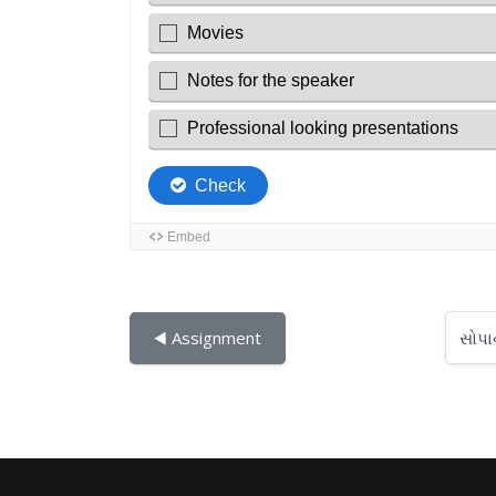
સોપાનો...
◀︎ Assignment