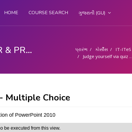
HOME
COURSE SEARCH
ગુજરાતી ‎(GU)‎
COMPUTER OPERATOR & PROGRAMMING ASSISTANT (COPA)
પ્રારંભ
કોર્સીસ
IT-ITeS
Judge yourself via quiz - Multiple Choice
 - Multiple Choice