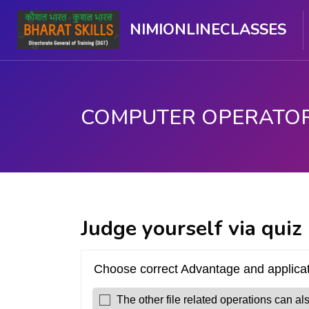
NIMIONLINECLASSES
મુખ્ય વિષયવસ્તુ પર જાઓ
Judge yourself via quiz