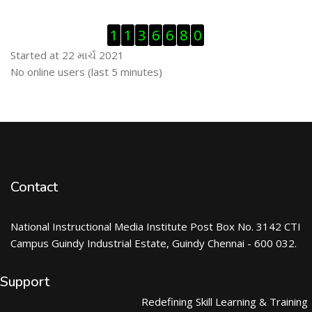
Visitor Counter છોડી દો
1
1
3
6
6
8
0
Started at 22 માર્ચ 2021
ઓનલાઇન યુઝર્સ છોડી દો
No online users (last 5 minutes)
Contact
National Instructional Media Institute Post Box No. 3142 CTI
Campus Guindy Industrial Estate, Guindy Chennai - 600 032.
Support
Redefining Skill Learning & Training