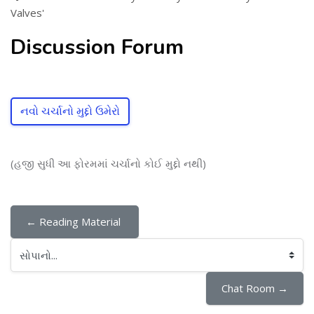
Valves'
Discussion Forum
નવો ચર્ચાનો મુદ્દો ઉમેરો
(હજી સુધી આ ફોરમમાં ચર્ચાનો કોઈ મુદ્દો નથી)
← Reading Material 
સોપાનો...
Chat Room →