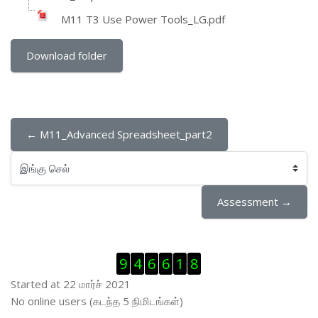
M11 T3 Use Power Tools_LG.pdf
Download folder
← M11_Advanced Spreadsheet_part2
இங்கு செல்
Assessment →
Visitor Counter ஐத் தவிர்
9
4
6
6
1
8
Started at 22 மார்ச் 2021
இணைப்புநிலைப் பயனாளர் ஐத் தவிர்
No online users (கடந்த 5 நிமிடங்கள்)