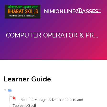
NIMIONLINECLASSES
COMPUTER OPERATOR & PROGRAMMING ASSISTANT (COPA)
பிரதான உள்ளடக்கத்திற்கு செல்
Learner Guide
M11 T2 Manage Advanced Charts and
Tables_LG.pdf