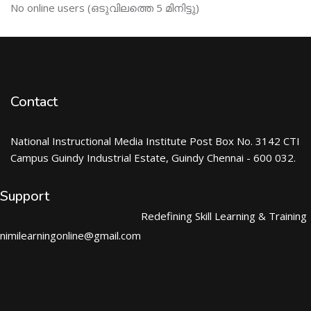
Skip ഓണ്‍ലയിന്‍ ഉപഭൊക്താക്കള്‍
No online users (ഒടുവിലത്തെ 5 മിനിട്ടു)
Contact
National Instructional Media Institute Post Box No. 3142 CTI
Campus Guindy Industrial Estate, Guindy Chennai - 600 032.
Support
Redefining Skill Learning & Training
nimilearningonline@gmail.com