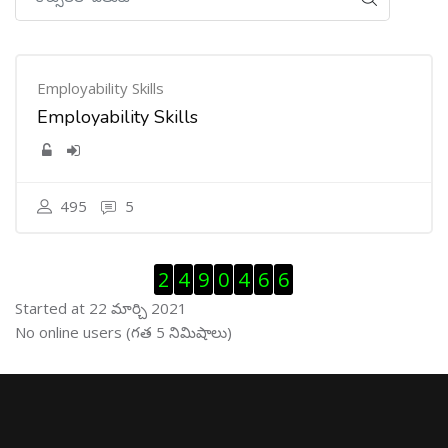
Employability Skills
Employability Skills
495
5
Visitor Counter ను తప్పించు
2
4
9
0
4
6
6
Started at 22 మార్చి 2021
ఆన్ లైను వాడుకరులు ను తప్పించు
No online users (గత 5 నిమిషాలు)