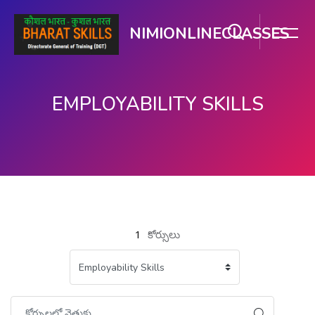
NIMIONLINECLASSES
EMPLOYABILITY SKILLS
ప్రధాన కంటెంటుకు వెళ్ళు
1
కోర్సులు