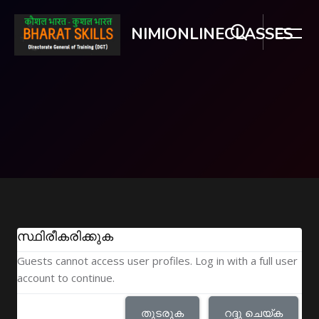
NIMIONLINECLASSES
ഉള്ളടക്കത്തിലേക്ക് കടക്കുക
സ്ഥിരീകരിക്കുക
Guests cannot access user profiles. Log in with a full user
account to continue.
തുടരുക
റദ്ദു ചെയ്ക