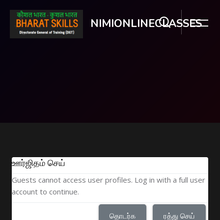
NIMIONLINECLASSES
பிரதான உள்ளடக்கத்திற்கு செல்
ஊர்ஜிதம் செய்
Guests cannot access user profiles. Log in with a full user
account to continue.
தொடர்க
ரத்து செய்