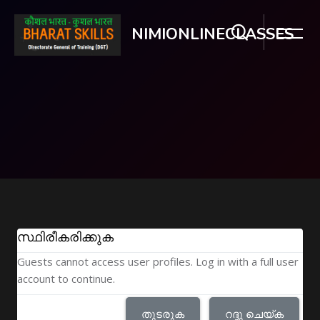
NIMIONLINECLASSES
ഉള്ളടക്കത്തിലേക്ക് കടക്കുക
സ്ഥിരീകരിക്കുക
Guests cannot access user profiles. Log in with a full user
account to continue.
തുടരുക
റദ്ദു ചെയ്ക