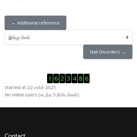
← Additional reference
இங்கு செல்
Nail Disorders →
Visitor Counter ஐத் தவிர்
1
6
2
3
4
8
6
Started at 22 மார்ச் 2021
இணைப்புநிலைப் பயனாளர் ஐத் தவிர்
No online users (கடந்த 5 நிமிடங்கள்)
Contact