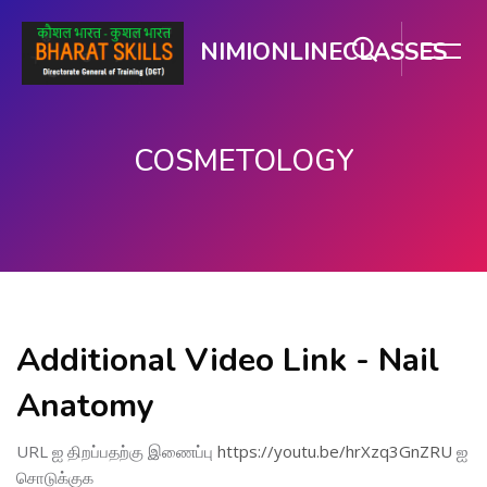
NIMIONLINECLASSES
COSMETOLOGY
பிரதான உள்ளடக்கத்திற்கு செல்
Additional Video Link - Nail
Anatomy
URL ஐ திறப்பதற்கு இணைப்பு
https://youtu.be/hrXzq3GnZRU
ஐ
சொடுக்குக