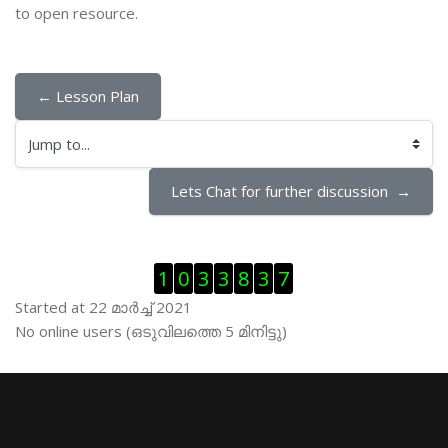
to open resource.
← Lesson Plan
Jump to...
Lets Chat for further discussion  →
Skip Visitor Counter
1
0
3
3
8
3
7
Started at 22 മാര്‍ച്ച് 2021
Skip ഓണ്‍ലയിന്‍ ഉപഭൊക്താക്കള്‍
No online users (ഒടുവിലത്തെ 5 മിനിട്ടു)