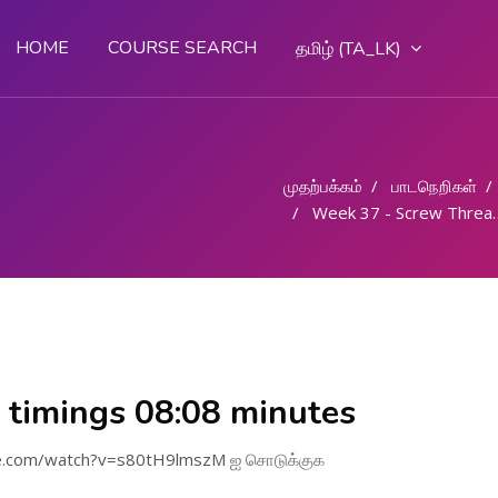
HOME
COURSE SEARCH
தமிழ் ‎(TA_LK)‎
முதற்பக்கம்
பாடநெறிகள்
Week 37 - Screw Thread/ स्क्रू थ्रेड
- timings 08:08 minutes
be.com/watch?v=s80tH9lmszM
ஐ சொடுக்குக