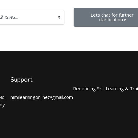
Lets chat for further 
clarification ▶︎
Support
Redefining Skill Learning & Tra
No.
nimilearningonline@gmail.com
ndy