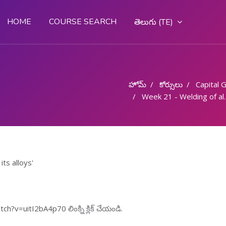
HOME
COURSE SEARCH
తెలుగు ‎(TE)‎
హోమ్
కోర్సులు
Capital Goo
Week 21 - Welding of aluminum and its alloys
ts alloys'
tch?v=uitI2bA4p70
లింక్ని క్లిక్ చేయండి.