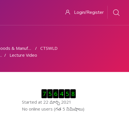
Login/Register
ds & Manufacturing
CTSWLD
Lecture Video
Visitor Counter ను తప్పించు
7
5
6
4
5
8
Started at 22 మార్చి 2021
ఆన్ లైను వాడుకరులు ను తప్పించు
No online users (గత 5 నిమిషాలు)