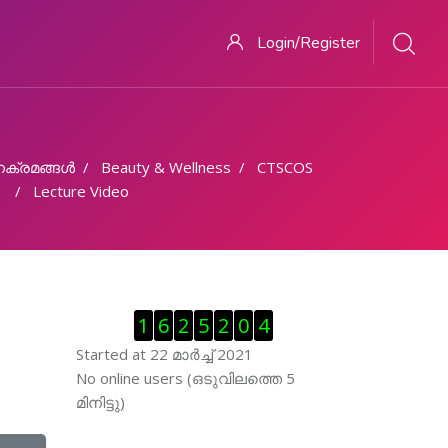
Login/Register
ക്രമങ്ങള്‍
Beauty & Wellness
CTSCOS
Lecture Video
Skip Visitor Counter
1
6
2
5
2
0
4
Started at 22 മാര്‍ച്ച് 2021
Skip ഓണ്‍ലയിന്‍ ഉപഭൊക്താക്കള്‍
No online users (ഒടുവിലത്തെ 5
മിനിട്ടു)