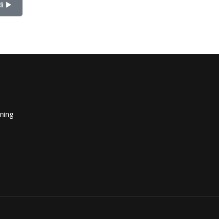
i ▶︎
ining