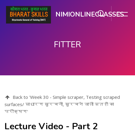
NIMIONLINECLASSES
FITTER
ప్రధాన కంటెంటుకు వెళ్ళు
Back to 'Week 30 - Simple scraper, Testing scraped
surfaces/ साधारण खुरचनी, खुरचने वाली सतहों का
परीक्षण'
Lecture Video - Part 2