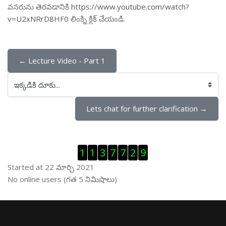
వనరును తెరవడానికి
https://www.youtube.com/watch?
v=U2xNRrD8HF0
లింక్ని క్లిక్ చేయండి.
← Lecture Video - Part 1
ఇక్కడికి దూకు...
Lets chat for further clarification →
Visitor Counter ను తప్పించు
1
1
3
7
7
2
9
Started at 22 మార్చి 2021
ఆన్ లైను వాడుకరులు ను తప్పించు
No online users (గత 5 నిమిషాలు)