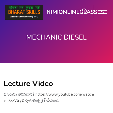
NIMIONLINECLASSES
MECHANIC DIESEL
ప్రధాన కంటెంటుకు వెళ్ళు
Lecture Video
వనరును తెరవడానికి
https://www.youtube.com/watch?
v=7xxVtryDKyA
లింక్ని క్లిక్ చేయండి.