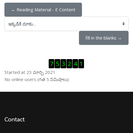
← Reading Material - E Content
ఇక్కడికి దూకు...
fill in the blanks →
Visitor Counter ను తప్పించు
7
5
3
2
4
1
Started at 23 మార్చి 2021
ఆన్ లైను వాడుకరులు ను తప్పించు
No online users (గత 5 నిమిషాలు)
Contact