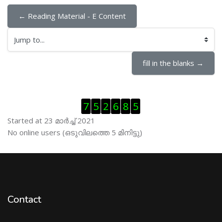
← Reading Material - E Content
Jump to...
fill in the blanks →
Skip Visitor Counter
7
5
2
6
8
5
Started at 23 മാര്‍ച്ച് 2021
Skip ഓണ്‍ലയിന്‍ ഉപഭൊക്താക്കള്‍
No online users (ഒടുവിലത്തെ 5 മിനിട്ടു)
Contact