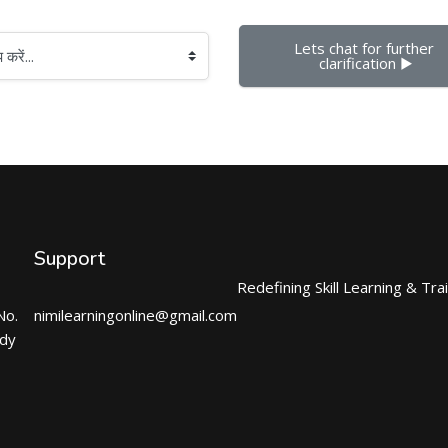
Lets chat for further 
clarification ▶︎
Support
Redefining Skill Learning & Tra
No.
nimilearningonline@gmail.com
ndy