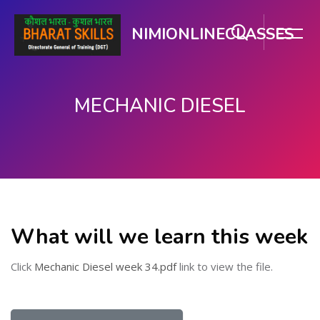
NIMIONLINECLASSES
MECHANIC DIESEL
ప్రధాన కంటెంటుకు వెళ్ళు
What will we learn this week
Click
Mechanic Diesel week 34.pdf
link to view the file.