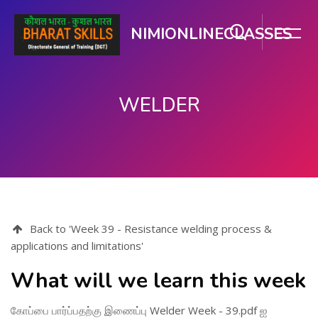
NIMIONLINECLASSES
WELDER
பிரதான உள்ளடக்கத்திற்கு செல்
Back to 'Week 39 - Resistance welding process &
applications and limitations'
What will we learn this week
கோப்பை பார்ப்பதற்கு இணைப்பு
Welder Week - 39.pdf
ஐ