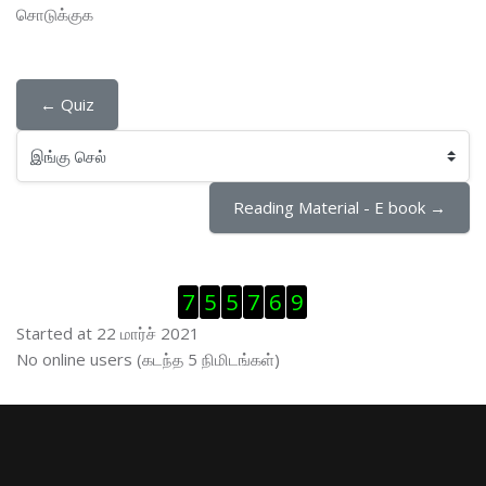
சொடுக்குக
← Quiz
இங்கு செல்
Reading Material - E book →
Visitor Counter ஐத் தவிர்
7
5
5
7
6
9
Started at 22 மார்ச் 2021
இணைப்புநிலைப் பயனாளர் ஐத் தவிர்
No online users (கடந்த 5 நிமிடங்கள்)