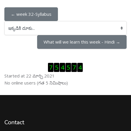
← week 32-Syllabus
ఇక్కడికి దూకు...
What will we learn this week - Hindi →
Visitor Counter ను తప్పించు
7
5
4
5
7
4
Started at 22 మార్చి 2021
ఆన్ లైను వాడుకరులు ను తప్పించు
No online users (గత 5 నిమిషాలు)
Contact