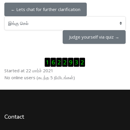
← Lets chat for further clarification
இங்கு செல்
Judge yourself via quiz →
Visitor Counter ஐத் தவிர்
1
6
2
2
9
3
2
Started at 22 மார்ச் 2021
இணைப்புநிலைப் பயனாளர் ஐத் தவிர்
No online users (கடந்த 5 நிமிடங்கள்)
Contact