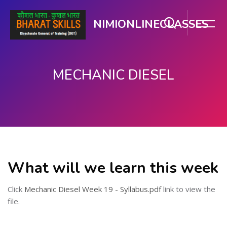
NIMIONLINECLASSES
MECHANIC DIESEL
ഉള്ളടക്കത്തിലേക്ക് കടക്കുക
What will we learn this week
Click
Mechanic Diesel Week 19 - Syllabus.pdf
link to view the
file.