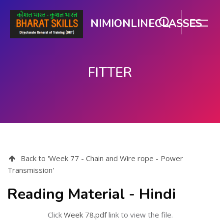
NIMIONLINECLASSES
FITTER
मुख्य सामग्री पर जाएं
Back to 'Week 77 - Chain and Wire rope - Power
Transmission'
Reading Material - Hindi
Click
Week 78.pdf
link to view the file.