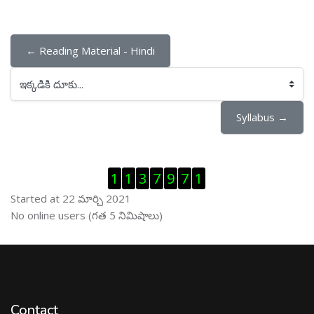
← Reading Material - Hindi
ఇక్కడికి దూకు...
Syllabus →
Visitor Counter ను తప్పించు
1
1
3
7
9
7
1
Started at 22 మార్చి 2021
ఆన్ లైను వాడుకరులు ను తప్పించు
No online users (గత 5 నిమిషాలు)
Contact