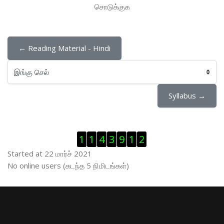
சொடுக்குக
← Reading Material - Hindi
இங்கு செல்
Syllabus →
Visitor Counter ஐத் தவிர்
1
1
4
3
9
1
2
Started at 22 மார்ச் 2021
இணைப்புநிலைப் பயனாளர் ஐத் தவிர்
No online users (கடந்த 5 நிமிடங்கள்)