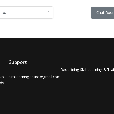
Chat Roo
Support
Redefining Skill Learning & Tra
No.
nimilearningonline@gmail.com
ndy