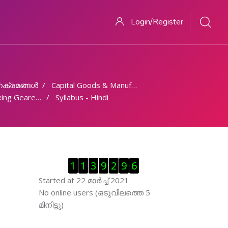
Login/Register
ക്രമങ്ങള്‍
Capital Goods & Manufacturing
 Geared Wheels
Syllabus - Hindi
Skip Visitor Counter
1
1
3
9
2
9
6
Started at 22 മാര്‍ച്ച് 2021
Skip ഓണ്‍ലയിന്‍ ഉപഭൊക്താക്കള്‍
No online users (ഒടുവിലത്തെ 5
മിനിട്ടു)