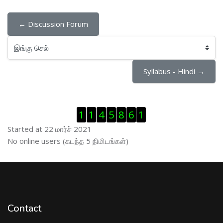
← Discussion Forum
இங்கு செல்
Syllabus - Hindi →
Visitor Counter ஐத் தவிர்
1
1
4
5
8
6
1
Started at 22 மார்ச் 2021
இணைப்புநிலைப் பயனாளர் ஐத் தவிர்
No online users (கடந்த 5 நிமிடங்கள்)
Contact