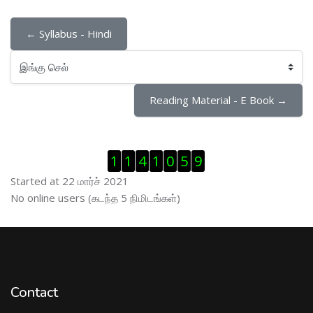
← Syllabus - Hindi
இங்கு செல்
Reading Material - E Book →
Visitor Counter ஐத் தவிர்
1
1
4
1
0
5
9
Started at 22 மார்ச் 2021
இணைப்புநிலைப் பயனாளர் ஐத் தவிர்
No online users (கடந்த 5 நிமிடங்கள்)
Contact