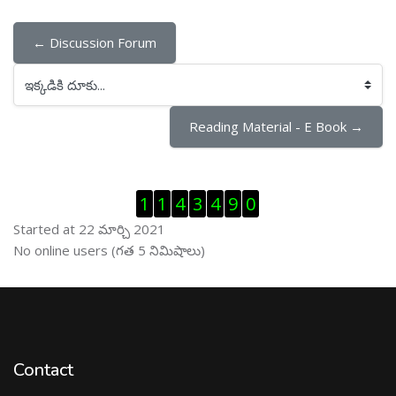
← Discussion Forum
ఇక్కడికి దూకు...
Reading Material - E Book →
Visitor Counter ను తప్పించు
1
1
4
3
4
9
0
Started at 22 మార్చి 2021
ఆన్ లైను వాడుకరులు ను తప్పించు
No online users (గత 5 నిమిషాలు)
Contact