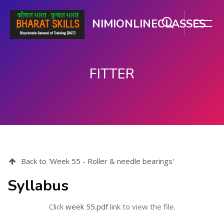
NIMIONLINECLASSES
FITTER
ప్రధాన కంటెంటుకు వెళ్ళు
Back to 'Week 55 - Roller & needle bearings'
Syllabus
Click
week 55.pdf
link to view the file.