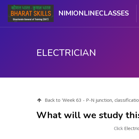
NIMIONLINECLASSES
ELECTRICIAN
ప్రధాన కంటెంటుకు వెళ్ళు
Back to 'Week 63 - P-N junction, classification
What will we study thi
Click
Electri