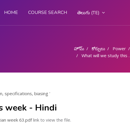
HOME
COURSE SEARCH
తెలుగు ‎(TE)‎
హోమ్
కోర్సులు
Power
What will we study this week - Hindi
, specifications, biasing '
s week - Hindi
cian week 63.pdf
link to view the file.