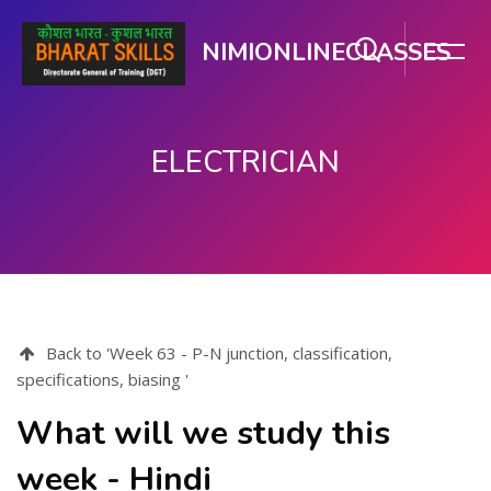
NIMIONLINECLASSES
ELECTRICIAN
பிரதான உள்ளடக்கத்திற்கு செல்
Back to 'Week 63 - P-N junction, classification,
specifications, biasing '
What will we study this
week - Hindi