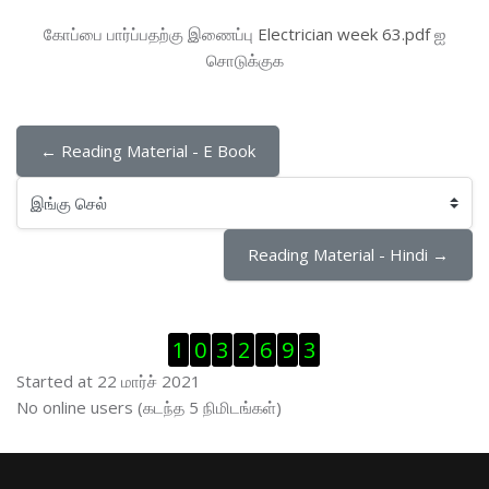
கோப்பை பார்ப்பதற்கு இணைப்பு
Electrician week 63.pdf
ஐ
சொடுக்குக
← Reading Material - E Book
இங்கு செல்
Reading Material - Hindi →
Visitor Counter ஐத் தவிர்
1
0
3
2
6
9
3
Started at 22 மார்ச் 2021
இணைப்புநிலைப் பயனாளர் ஐத் தவிர்
No online users (கடந்த 5 நிமிடங்கள்)