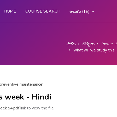
HOME
COURSE SEARCH
తెలుగు ‎(TE)‎
హోమ్
కోర్సులు
Power
What will we study this week - Hindi
 preventive maintenance'
s week - Hindi
eek 54.pdf
link to view the file.