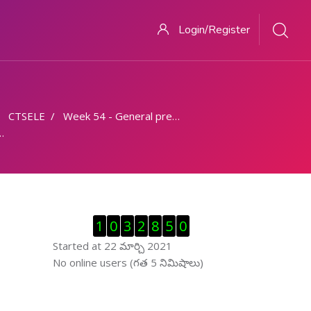
Login/Register
CTSELE
Week 54 - General precautions for preventive maintenance
Visitor Counter ను తప్పించు
1
0
3
2
8
5
0
Started at 22 మార్చి 2021
ఆన్ లైను వాడుకరులు ను తప్పించు
No online users (గత 5 నిమిషాలు)