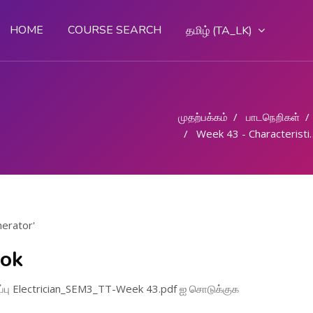
HOME
COURSE SEARCH
தமிழ் ‎(TA_LK)‎
முதற்பக்கம்
பாடநெறிகள்
Week 43 - Characteristics of DC generator
nerator'
ook
்பு
Electrician_SEM3_TT-Week 43.pdf
ஐ சொடுக்குக