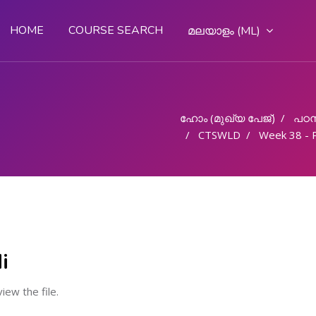
HOME
COURSE SEARCH
മലയാളം ‎(ML)‎
ഹോം (മുഖ്യ പേജ്‌)
പഠന
CTSWLD
Week 38 - Plas
i
view the file.