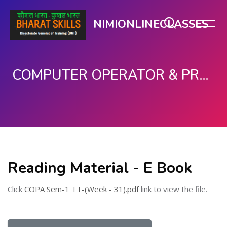
NIMIONLINECLASSES
COMPUTER OPERATOR & PROGRAMMING ASSISTANT (COPA)
ഉള്ളടക്കത്തിലേക്ക് കടക്കുക
Reading Material - E Book
Click
COPA Sem-1 TT-(Week - 31).pdf
link to view the file.